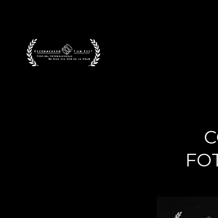
CECEHACHERO F
C
FO