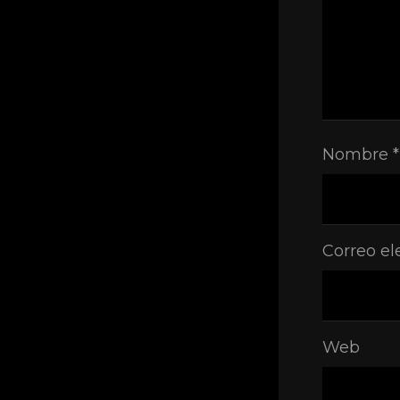
Nombre
*
Correo el
Web