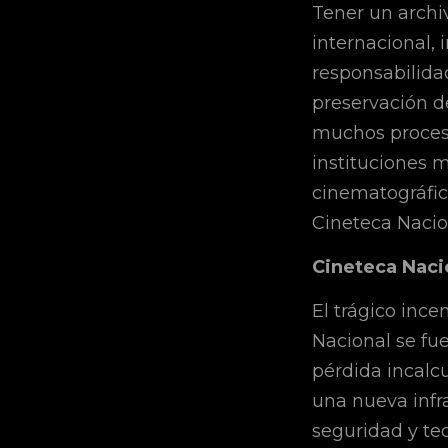
Tener un archiv
internacional, 
responsabilidad
preservación de
muchos proceso
instituciones m
cinematográfic
Cineteca Nacio
Cineteca Naci
El trágico ince
Nacional se fu
pérdida incalcu
una nueva infr
seguridad y te