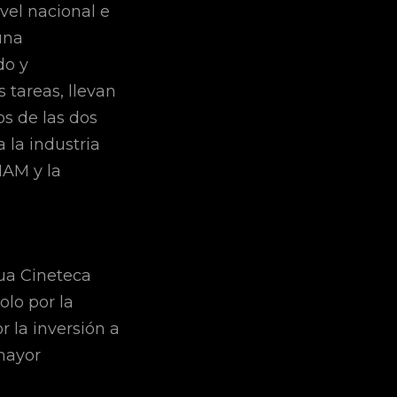
ivel nacional e
una
do y
 tareas, llevan
s de las dos
 la industria
NAM y la
gua Cineteca
olo por la
r la inversión a
mayor