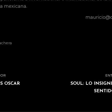
ca mexicana.
mauricio@c
achera
ón
IOR
EN
ENTRADA
SIGUIENTE
S OSCAR
SOUL: LO INSIGN
SENTID