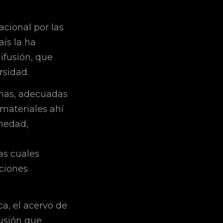
acional por las
aís la ha
difusión, que
rsidad.
rnas, adecuadas
s materiales ahí
umedad,
l
as cuales
ciones
a, el acervo de
usión que