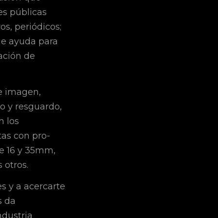
nes públicas
os, periódicos;
ue ayuda para
ación de
de imagen,
o y resguardo,
n los
tas con pro-
de 16 y 35mm,
 otros.
s y a acercarte
s da
ndustria