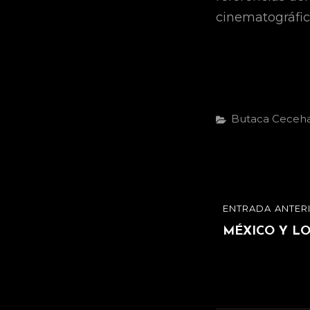
cinematográfi
Categorías
Butaca Ceceh
Navegaci
ENTRADA ANTER
ENTRADA
de
ANTERIOR
MÉXICO Y LO
entradas